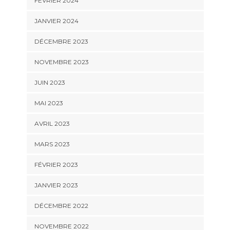
FÉVRIER 2024
JANVIER 2024
DÉCEMBRE 2023
NOVEMBRE 2023
JUIN 2023
MAI 2023
AVRIL 2023
MARS 2023
FÉVRIER 2023
JANVIER 2023
DÉCEMBRE 2022
NOVEMBRE 2022