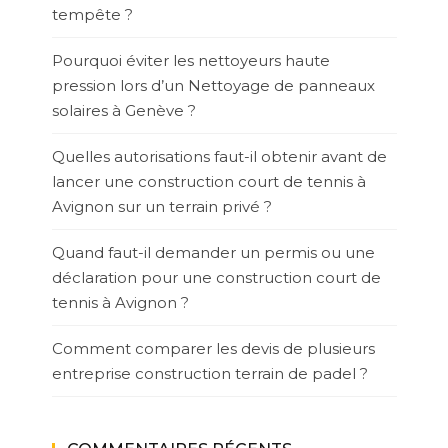
tempête ?
Pourquoi éviter les nettoyeurs haute
pression lors d’un Nettoyage de panneaux
solaires à Genève ?
Quelles autorisations faut-il obtenir avant de
lancer une construction court de tennis à
Avignon sur un terrain privé ?
Quand faut-il demander un permis ou une
déclaration pour une construction court de
tennis à Avignon ?
Comment comparer les devis de plusieurs
entreprise construction terrain de padel ?