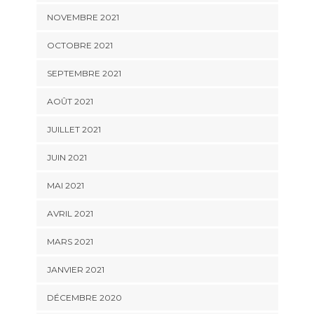
NOVEMBRE 2021
OCTOBRE 2021
SEPTEMBRE 2021
AOÛT 2021
JUILLET 2021
JUIN 2021
MAI 2021
AVRIL 2021
MARS 2021
JANVIER 2021
DÉCEMBRE 2020