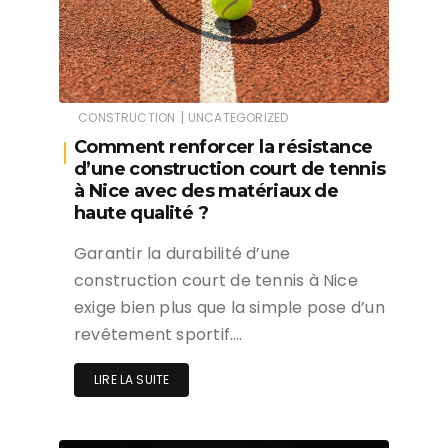
|
CONSTRUCTION
UNCATEGORIZED
Comment renforcer la résistance
d’une construction court de tennis
à Nice avec des matériaux de
haute qualité ?
Garantir la durabilité d’une
construction court de tennis à Nice
exige bien plus que la simple pose d’un
revêtement sportif….
LIRE LA SUITE