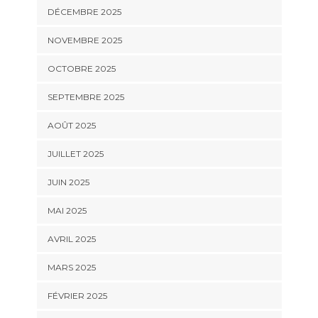
DÉCEMBRE 2025
NOVEMBRE 2025
OCTOBRE 2025
SEPTEMBRE 2025
AOÛT 2025
JUILLET 2025
JUIN 2025
MAI 2025
AVRIL 2025
MARS 2025
FÉVRIER 2025