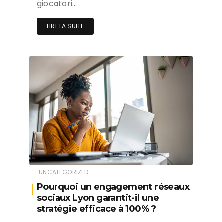
giocatori…
LIRE LA SUITE
UNCATEGORIZED
Pourquoi un engagement réseaux
sociaux Lyon garantit-il une
stratégie efficace à 100% ?