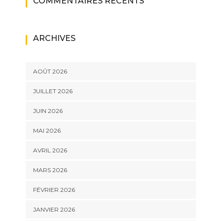
COMMENTAIRES RÉCENTS
ARCHIVES
AOÛT 2026
JUILLET 2026
JUIN 2026
MAI 2026
AVRIL 2026
MARS 2026
FÉVRIER 2026
JANVIER 2026