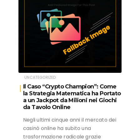
UNCATEGORIZED
Il Caso “Crypto Champion”: Come
la Strategia Matematica ha Portato
a un Jackpot da Milioni nei Giochi
da Tavolo Online
Negli ultimi cinque anni il mercato dei
casinò online ha subito una
trasformazione radicale grazie