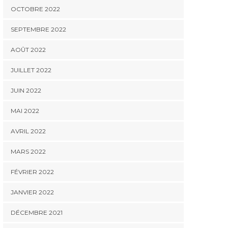
OCTOBRE 2022
SEPTEMBRE 2022
AOÛT 2022
JUILLET 2022
MECANIQUE
MECANIQUE
Peut-on aligner le tco
Qui doit être impliqué
Le TCO
JUIN 2022
flotte avec une
dans le suivi du TCO
être e
politique de mobilité
flotte en interne ?
prestat
MAI 2022
durable ?
AVRIL 2022
MARS 2022
FÉVRIER 2022
JANVIER 2022
DÉCEMBRE 2021