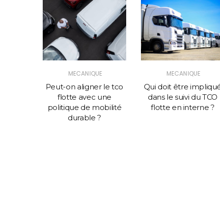
UE
MECANIQUE
MECANIQUE
uer la
Peut-on aligner le tco
Qui doit être impliqu
ail d’un
flotte avec une
dans le suivi du TCO
yon ?
politique de mobilité
flotte en interne ?
durable ?