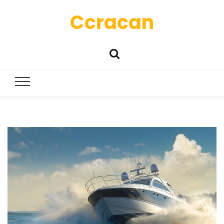
Ccracan