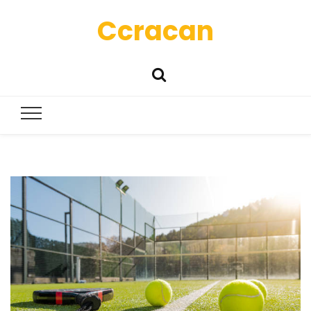
Ccracan