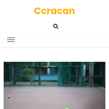
Ccracan