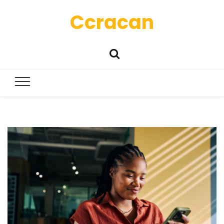
Ccracan