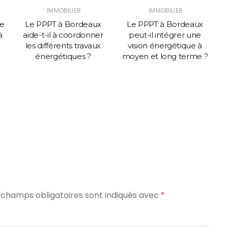
IMMOBILIER
IMMOBILIER
se
Le PPPT à Bordeaux
Le PPPT à Bordeaux
à
aide-t-il à coordonner
peut-il intégrer une
les différents travaux
vision énergétique à
énergétiques ?
moyen et long terme ?
 champs obligatoires sont indiqués avec
*