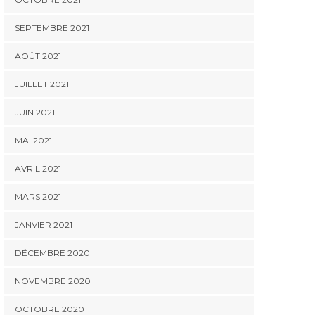
IMMOBILIER
IMMOBILIER
SEPTEMBRE 2021
Comment savoir si
Quels services propose
Le PP
mon bien est
un agent immobilier à
aide-t-
AOÛT 2021
correctement évalué
Serpaize ?
les di
grâce à une estimation
éne
JUILLET 2021
bien immobilier a
Chaponost ?
JUIN 2021
MAI 2021
AVRIL 2021
MARS 2021
JANVIER 2021
DÉCEMBRE 2020
NOVEMBRE 2020
OCTOBRE 2020