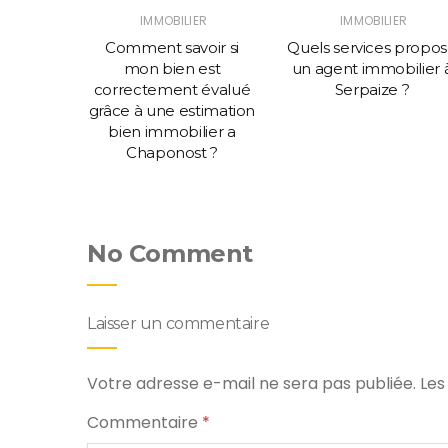
ER
IMMOBILIER
IMMOBILIER
rdeaux
Comment savoir si
Quels services propo
rer une
mon bien est
un agent immobilier 
tique à
correctement évalué
Serpaize ?
 terme ?
grâce à une estimation
bien immobilier a
Chaponost ?
No Comment
Laisser un commentaire
Votre adresse e-mail ne sera pas publiée.
Les
Commentaire
*