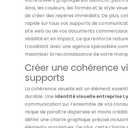
votre univers graphique est distinctif, plus il
Ainsi, les couleurs, les formes et le style vi
de créer des repères immédiats. De plus, cet
rapide sur tous vos supports de communicatio
site web ou de vos documents commerciaux.
visibilité et en impact, ce qui renforce natur
travaillant avec une agence spécialisée co
maximiser la reconnaissance de votre marq
Créer une cohérence vi
supports
La cohérence visuelle est un élément essenti
durable. Une
identité visuelle entreprise L
communication sur l’ensemble de vos canaux
risque de paraître dispersée et moins crédible 
définir une charte graphique précise incluan
éléments graphiques. De plus, cette charte 