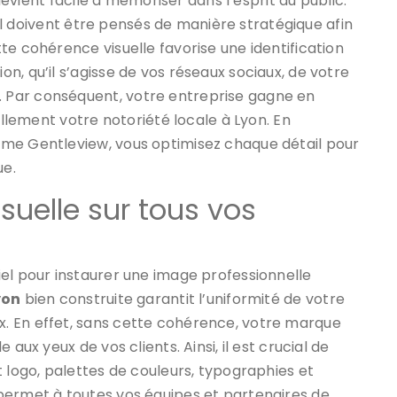
 devient facile à mémoriser dans l’esprit du public.
suel doivent être pensés de manière stratégique afin
te cohérence visuelle favorise une identification
n, qu’il s’agisse de vos réseaux sociaux, de votre
 Par conséquent, votre entreprise gagne en
ellement votre notoriété locale à Lyon. En
mme Gentleview, vous optimisez chaque détail pour
ue.
suelle sur tous vos
el pour instaurer une image professionnelle
yon
bien construite garantit l’uniformité de votre
. En effet, sans cette cohérence, votre marque
aux yeux de vos clients. Ainsi, il est crucial de
t logo, palettes de couleurs, typographies et
permet à toutes vos équipes et partenaires de