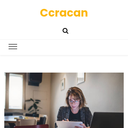
Ccracan